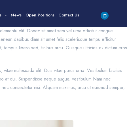
s
News
Open Positions
Contact Us
e, elementu elit. Donec sit amet sem vel urna efficitur congue.
enean dapibus diam sit amet felis scelerisque tempu efficitur
t, tempus libero sed, finibus arcu. Quisque ultricies ex dictum eros
vitae malesuada elit. Duis vitae purus urna. Vestibulum facilisis
la leo at dui. Suspendisse neque augue, vestibulum Nam nec
Nam nec consectetur nisi. Aliquam maximus, arcu ut euismod semper,