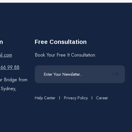
n
Free Consultation
il.com
Book Your Free It Consultation.
 -66 99 88
r Bridge from
f Sydney,
Help Center
Privacy Policy
Career