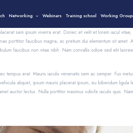
ech
Networking
Webinars
Training school
Working Group
et placerat sem ipsum viverra erat. Donec et velit et lorem iacul vita
nas porttitor faucibus magna, ac pretium dui elementum sit amet. A
ibulum faucibus non vitae nibh. Nam convallis odioe sed elit laoree
ec tempus erat. Mauris iaculis venenatis sem ac semper. Fus metus, 
ac vehicula aliquet, ipsum mauris placerat ipsum, eu bibendum ligu
t amet auctor lectus. Nulla porttitor maximus odiofe iaculis quis. 