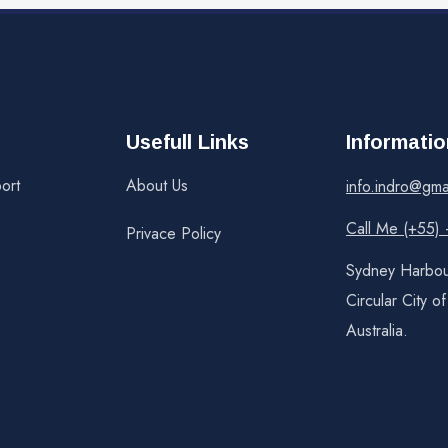
Usefull Links
Informatio
ort
About Us
info.indro@gma
Call Me (+55)
Privace Policy
Sydney Harbou
Circular City o
Australia.