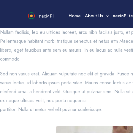
Home
About Us
nexMPI t
Nullam facilisis, leo eu ultrices laoreet, arcu nibh facilisis justo, 
Pellentesque habitant morbi tristique senectus et netus etm Maece
libero, eget faucibus ante sem eu mauris. In eu lacus ac nulla vest
commodo.
Sed non varius erat. Aliquam vulputate nec elit et gravida. Fusce n
varius lectus, id lobortis ipsum porta vitae. Mauris conse lectus 
eleifend urna, a hendrerit velit. Quisque ut pulvinar sem. Nulla si
ex neque ultrices velit, nec porta nequenisi
porttitor. Nulla ut metus vel elit puvinar scelerisuqe.