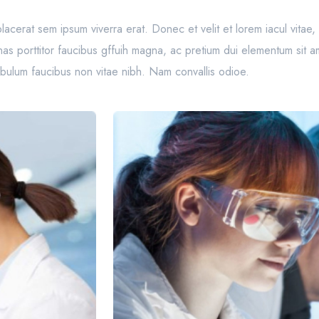
et placerat sem ipsum viverra erat. Donec et velit et lorem iacul vita
s porttitor faucibus gffuih magna, ac pretium dui elementum sit am
tibulum faucibus non vitae nibh. Nam convallis odioe.