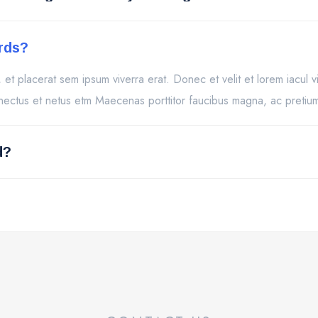
rds?
sto, et placerat sem ipsum viverra erat. Donec et velit et lorem iacu
senectus et netus etm Maecenas porttitor faucibus magna, ac pretiu
d?