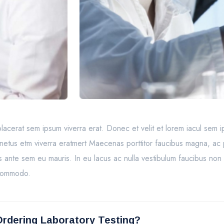
 et placerat sem ipsum viverra erat. Donec et velit et lorem iacul se
et netus etm viverra eratmert Maecenas porttitor faucibus magna, a
us ante sem eu mauris. In eu lacus ac nulla vestibulum faucibus non 
 commodo.
rdering Laboratory Testing?