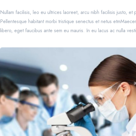
Nullam facilisis, leo eu ultrices laoreet, arcu nibh facilisis justo, 
Pellentesque habitant morbi tristique senectus et netus etmMaecena
libero, eget faucibus ante sem eu mauris. In eu lacus ac nulla ves